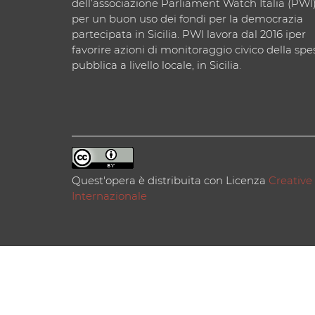
dell’associazione Parliament Watch Italia (PWI
per un buon uso dei fondi per la democrazia
partecipata in Sicilia. PWI lavora dal 2016 iper
favorire azioni di monitoraggio civico della spe
pubblica a livello locale, in Sicilia.
Quest'opera è distribuita con Licenza
Creative
Internazionale