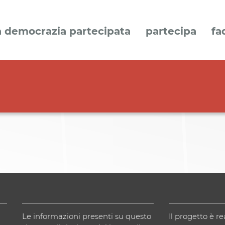
a democrazia partecipata
partecipa
fa
Le informazioni presenti su questo
Il progetto è re