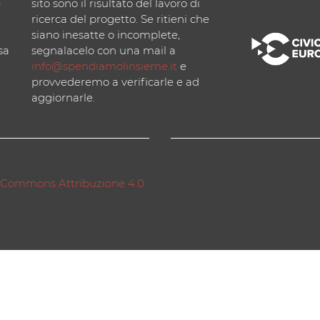
)
sito sono il risultato del lavoro di
ricerca del progetto. Se ritieni che
siano inesatte o incomplete,
sa
segnalacelo con una mail a
info@spendiamolinsieme.it
e
provvederemo a verificarle e ad
aggiornarle.
 Commons Attribuzione 4.0