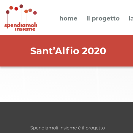
home
il progetto
l
Sant’Alfio 2020
Spendiamoli Insieme è il progetto