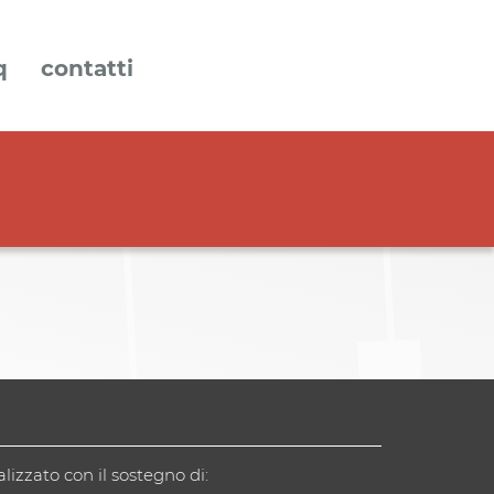
q
contatti
alizzato con il sostegno di: