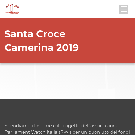
Santa Croce
Camerina 2019
Spendiamoli Insieme è il progetto dell’associazione
Parliament Watch Italia (PWI) per un buon uso dei fondi