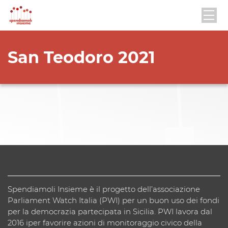
San Teodoro 2021
Spendiamoli Insieme è il progetto dell’associazione
Parliament Watch Italia (PWI) per un buon uso dei fondi
per la democrazia partecipata in Sicilia. PWI lavora dal
2016 iper favorire azioni di monitoraggio civico della