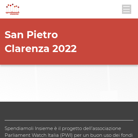
San Pietro
Clarenza 2022
Spendiamoli Insieme è il progetto dell’associazione
Parliament Watch Italia (PWI) per un buon uso dei fondi