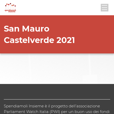
San Mauro
Castelverde 2021
Spendiamoli Insieme è il progetto dell’associazione
Parliament Watch Italia (PWI) per un buon uso dei fondi