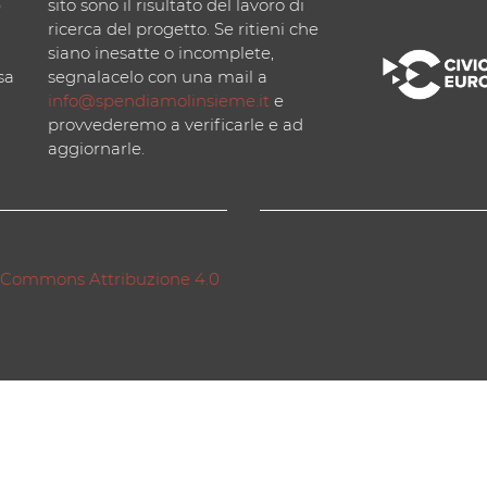
)
sito sono il risultato del lavoro di
ricerca del progetto. Se ritieni che
siano inesatte o incomplete,
sa
segnalacelo con una mail a
info@spendiamolinsieme.it
e
provvederemo a verificarle e ad
aggiornarle.
 Commons Attribuzione 4.0