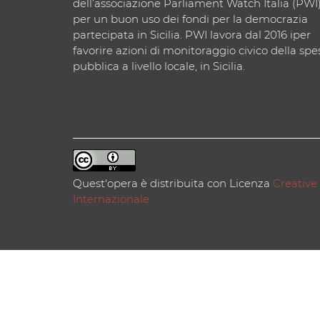
dell’associazione Parliament Watch Italia (PWI
per un buon uso dei fondi per la democrazia
partecipata in Sicilia. PWI lavora dal 2016 iper
favorire azioni di monitoraggio civico della spe
pubblica a livello locale, in Sicilia.
Quest'opera è distribuita con Licenza
Creative
Internazionale