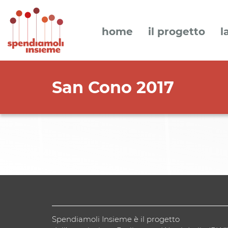
home
il progetto
l
San Cono 2017
Spendiamoli Insieme è il progetto