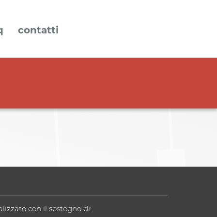
q
contatti
alizzato con il sostegno di: