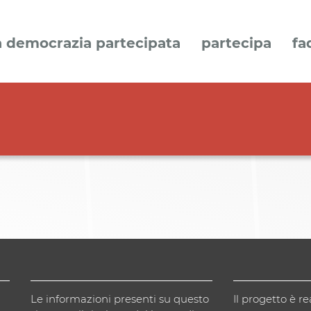
a democrazia partecipata
partecipa
fa
Le informazioni presenti su questo
Il progetto è re