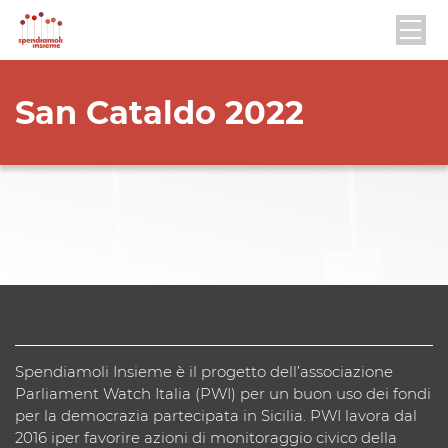
San Cataldo 2022
Spendiamoli Insieme è il progetto dell’associazione
Parliament Watch Italia (PWI) per un buon uso dei fondi
per la democrazia partecipata in Sicilia. PWI lavora dal
2016 iper favorire azioni di monitoraggio civico della