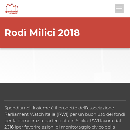
Rodì Milici 2018
Spendiamoli Insieme è il progetto dell’associazione
Parliament Watch Italia (PWI) per un buon uso dei fondi
per la democrazia partecipata in Sicilia. PWI lavora dal
2016 iper favorire azioni di monitoraggio civico della