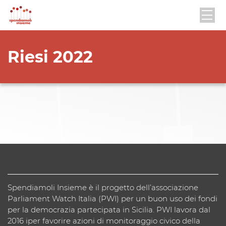
Riesi 2022
Spendiamoli Insieme è il progetto dell’associazione
Parliament Watch Italia (PWI) per un buon uso dei fondi
per la democrazia partecipata in Sicilia. PWI lavora dal
2016 iper favorire azioni di monitoraggio civico della