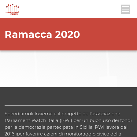
Ramacca 2020
Spendiamoli Insieme è il progetto dell’associazione
Parliament Watch Italia (PWI) per un buon uso dei fondi
per la democrazia partecipata in Sicilia. PWI lavora dal
2016 iper favorire azioni di monitoraggio civico della