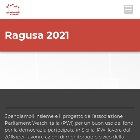
Ragusa 2021
Spendiamoli Insieme è il progetto dell’associazione
Parliament Watch Italia (PWI) per un buon uso dei fondi
per la democrazia partecipata in Sicilia. PWI lavora dal
2016 iper favorire azioni di monitoraggio civico della