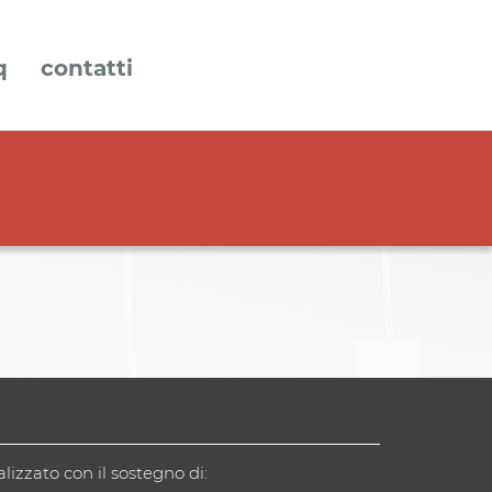
q
contatti
alizzato con il sostegno di: