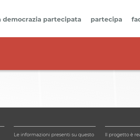
a democrazia partecipata
partecipa
fa
Le informazioni presenti su questo
Il progetto è re