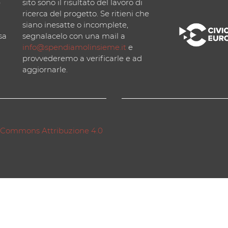
)
sito sono il risultato del lavoro di
ricerca del progetto. Se ritieni che
siano inesatte o incomplete,
sa
segnalacelo con una mail a
info@spendiamolinsieme.it
e
provvederemo a verificarle e ad
aggiornarle.
 Commons Attribuzione 4.0