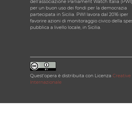
dell’associazione Parliament Watch Italia (PWI
per un buon uso dei fondi per la democrazia
partecipata in Sicilia. PWI lavora dal 2016 iper
favorire azioni di monitoraggio civico della spe
pubblica a livello locale, in Sicilia.
Quest'opera è distribuita con Licenza
Creative
Internazionale