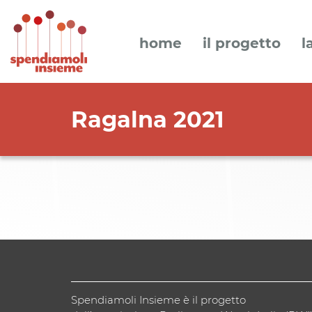
home
il progetto
l
Ragalna 2021
Spendiamoli Insieme è il progetto