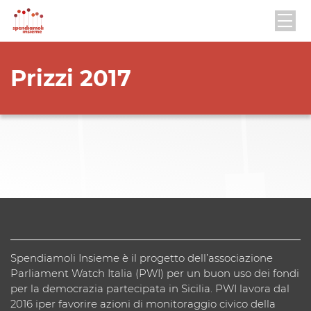
Prizzi 2017
Spendiamoli Insieme è il progetto dell’associazione
Parliament Watch Italia (PWI) per un buon uso dei fondi
per la democrazia partecipata in Sicilia. PWI lavora dal
2016 iper favorire azioni di monitoraggio civico della