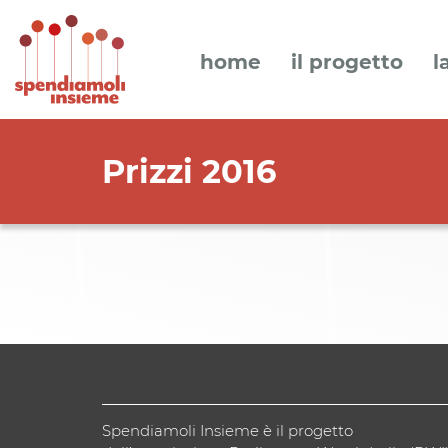
home
il progetto
l
Prizzi 2016
Spendiamoli Insieme è il progetto