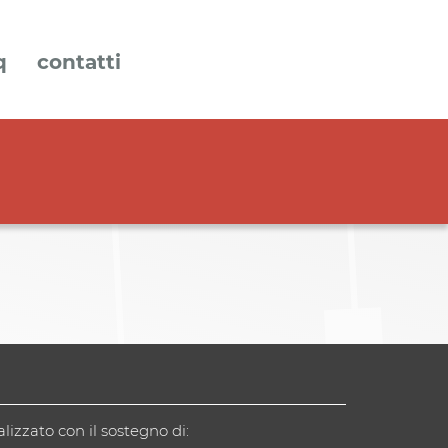
q
contatti
alizzato con il sostegno di: