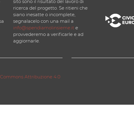
)
sito sono il risultato del lavoro di
ricerca del progetto. Se ritieni che
siano inesatte o incomplete,
sa
segnalacelo con una mail a
info@spendiamolinsieme.it
e
provvederemo a verificarle e ad
aggiornarle.
 Commons Attribuzione 4.0