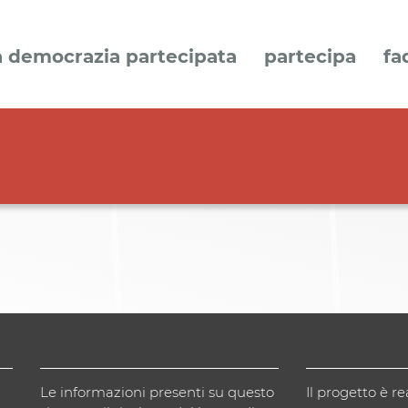
a democrazia partecipata
partecipa
fa
Le informazioni presenti su questo
Il progetto è re