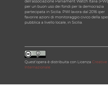
dell’associazione Parliament Watch Italia (PWI
per un buon uso dei fondi per la democrazia
partecipata in Sicilia. PWI lavora dal 2016 iper
favorire azioni di monitoraggio civico della spe
pubblica a livello locale, in Sicilia.
Quest'opera è distribuita con Licenza
Creative
Internazionale