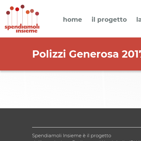
home
il progetto
l
Polizzi Generosa 201
Spendiamoli Insieme è il progetto