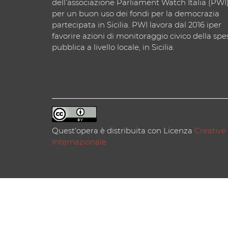
dell’associazione Parliament Watch Italia (PWI
per un buon uso dei fondi per la democrazia
partecipata in Sicilia. PWI lavora dal 2016 iper
favorire azioni di monitoraggio civico della spe
pubblica a livello locale, in Sicilia.
Quest'opera è distribuita con Licenza
Creative
Internazionale