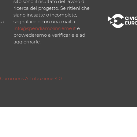
)
sito sono il risultato del lavoro di
ricerca del progetto. Se ritieni che
siano inesatte o incomplete,
sa
segnalacelo con una mail a
info@spendiamolinsieme.it
e
provvederemo a verificarle e ad
aggiornarle.
 Commons Attribuzione 4.0