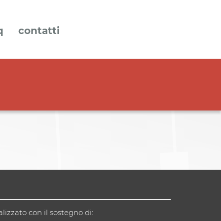
q
contatti
alizzato con il sostegno di: