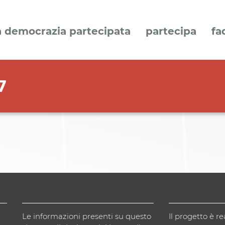
a democrazia partecipata
partecipa
fa
7
Le informazioni presenti su questo
Il progetto è re