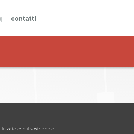
q
contatti
alizzato con il sostegno di: