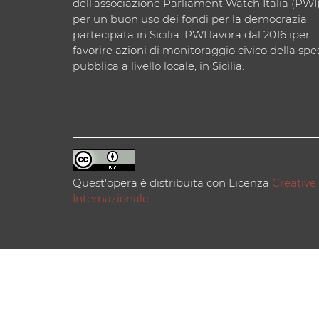
dell’associazione Parliament Watch Italia (PWI
per un buon uso dei fondi per la democrazia
partecipata in Sicilia. PWI lavora dal 2016 iper
favorire azioni di monitoraggio civico della spe
pubblica a livello locale, in Sicilia.
Quest'opera è distribuita con Licenza
Creative
Internazionale