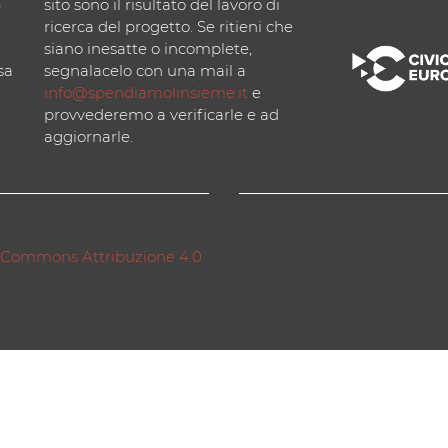
)
sito sono il risultato del lavoro di
ricerca del progetto. Se ritieni che
siano inesatte o incomplete,
sa
segnalacelo con una mail a
info@spendiamolinsieme.it
e
provvederemo a verificarle e ad
aggiornarle.
 Commons Attribuzione 4.0