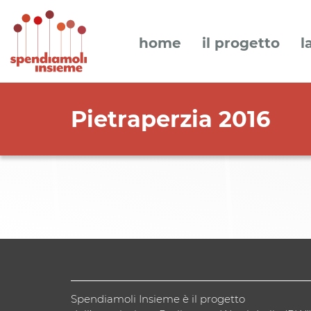
home
il progetto
l
Pietraperzia 2016
Spendiamoli Insieme è il progetto