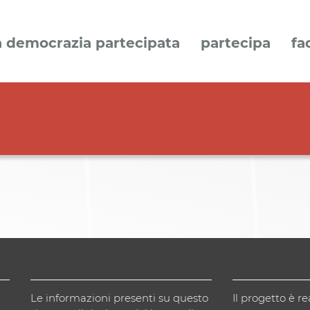
a democrazia partecipata
partecipa
fa
Le informazioni presenti su questo
Il progetto è re