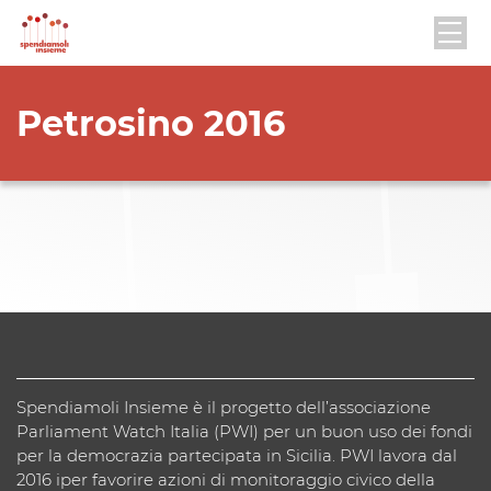
Petrosino 2016
Spendiamoli Insieme è il progetto dell’associazione
Parliament Watch Italia (PWI) per un buon uso dei fondi
per la democrazia partecipata in Sicilia. PWI lavora dal
2016 iper favorire azioni di monitoraggio civico della