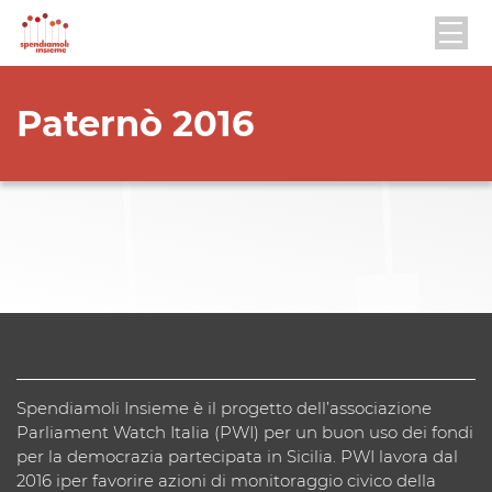
Paternò 2016
Spendiamoli Insieme è il progetto dell’associazione
Parliament Watch Italia (PWI) per un buon uso dei fondi
per la democrazia partecipata in Sicilia. PWI lavora dal
2016 iper favorire azioni di monitoraggio civico della