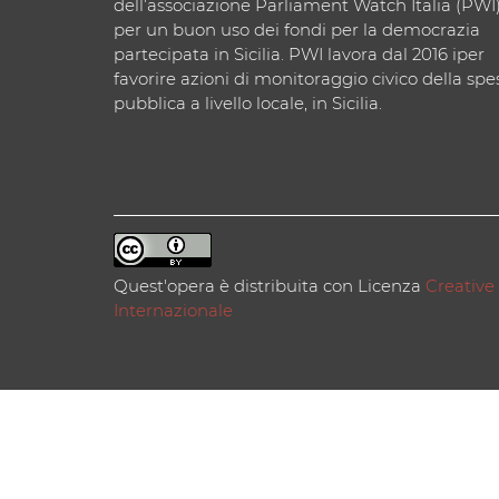
dell’associazione Parliament Watch Italia (PWI
per un buon uso dei fondi per la democrazia
partecipata in Sicilia. PWI lavora dal 2016 iper
favorire azioni di monitoraggio civico della spe
pubblica a livello locale, in Sicilia.
Quest'opera è distribuita con Licenza
Creative
Internazionale