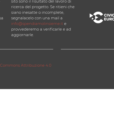
)
sito sono il risultato del lavoro di
ricerca del progetto. Se ritieni che
siano inesatte o incomplete,
sa
segnalacelo con una mail a
info@spendiamolinsieme.it
e
provvederemo a verificarle e ad
aggiornarle.
 Commons Attribuzione 4.0