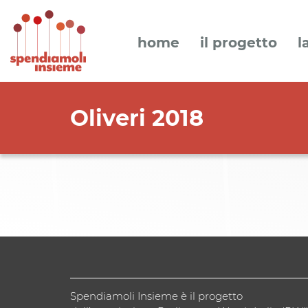
home
il progetto
l
Oliveri 2018
Spendiamoli Insieme è il progetto