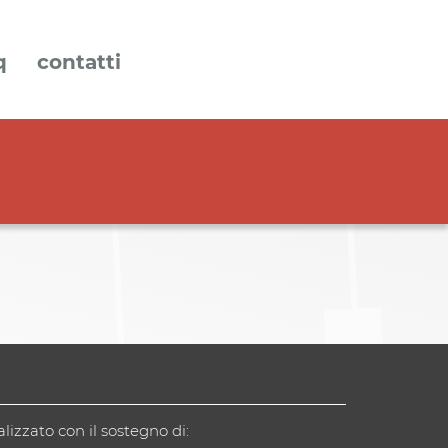
q
contatti
alizzato con il sostegno di: