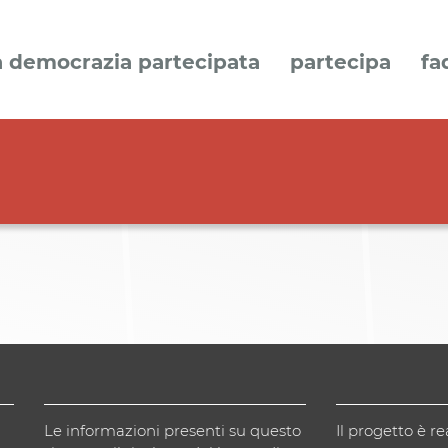
a democrazia partecipata
partecipa
fa
Le informazioni presenti su questo
Il progetto è re