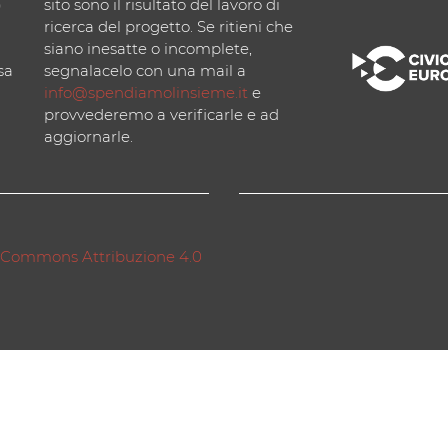
)
sito sono il risultato del lavoro di
ricerca del progetto. Se ritieni che
siano inesatte o incomplete,
sa
segnalacelo con una mail a
info@spendiamolinsieme.it
e
provvederemo a verificarle e ad
aggiornarle.
 Commons Attribuzione 4.0