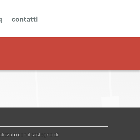
q
contatti
alizzato con il sostegno di: