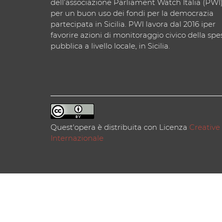
dell’associazione Parliament Watch Italia (PWI
per un buon uso dei fondi per la democrazia
partecipata in Sicilia. PWI lavora dal 2016 iper
favorire azioni di monitoraggio civico della spe
pubblica a livello locale, in Sicilia.
Quest'opera è distribuita con Licenza
Creative
Internazionale