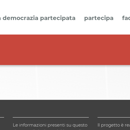
a democrazia partecipata
partecipa
fa
Le informazioni presenti su questo
Il progetto è re