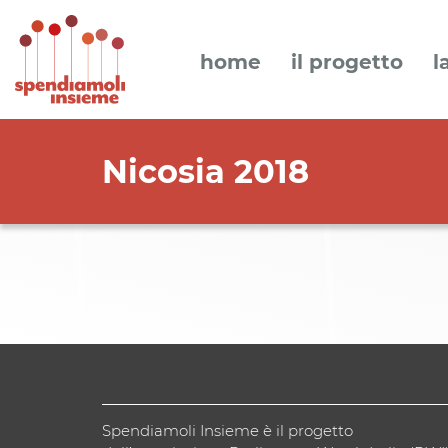
home
il progetto
l
Nicosia 2018
Spendiamoli Insieme è il progetto