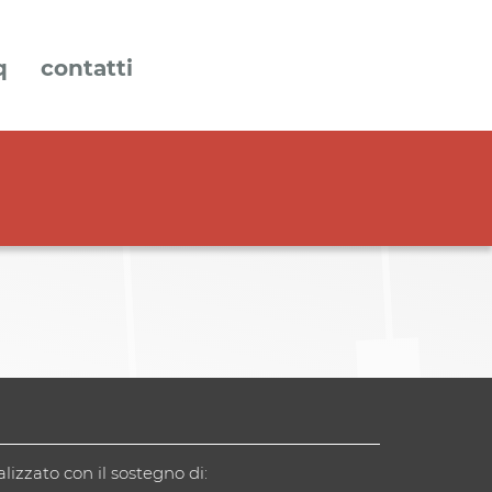
q
contatti
alizzato con il sostegno di: