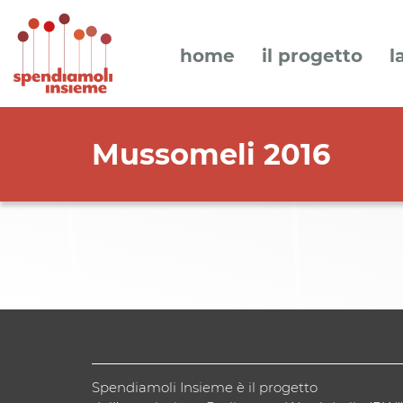
home
il progetto
l
Mussomeli 2016
Spendiamoli Insieme è il progetto