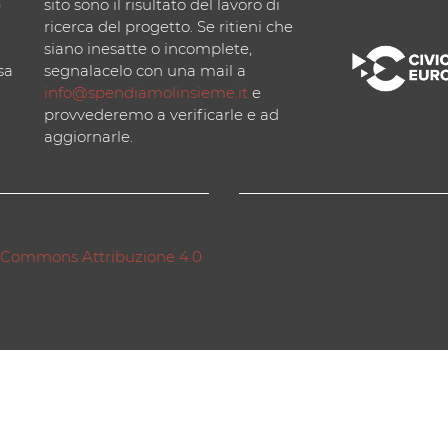
)
sito sono il risultato del lavoro di
ricerca del progetto. Se ritieni che
siano inesatte o incomplete,
sa
segnalacelo con una mail a
info@spendiamolinsieme.it
e
provvederemo a verificarle e ad
aggiornarle.
 Commons Attribuzione 4.0