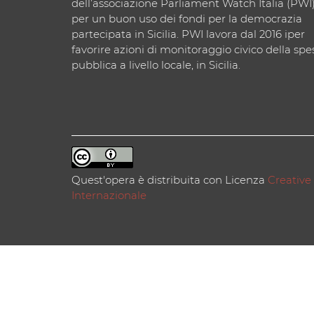
dell’associazione Parliament Watch Italia (PWI
per un buon uso dei fondi per la democrazia
partecipata in Sicilia. PWI lavora dal 2016 iper
favorire azioni di monitoraggio civico della spe
pubblica a livello locale, in Sicilia.
Quest'opera è distribuita con Licenza
Creative
Internazionale