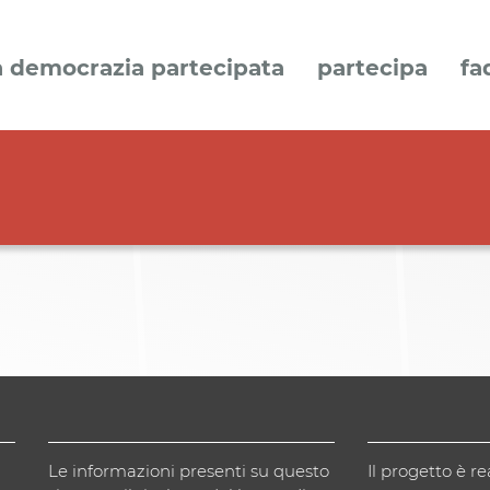
a democrazia partecipata
partecipa
fa
Le informazioni presenti su questo
Il progetto è re