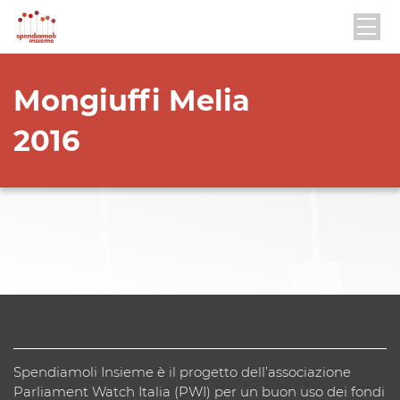
Mongiuffi Melia
2016
Spendiamoli Insieme è il progetto dell’associazione
Parliament Watch Italia (PWI) per un buon uso dei fondi