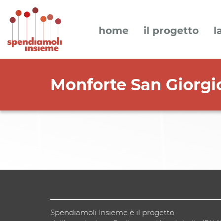
home
il progetto
l
Monforte San Giorgi
Spendiamoli Insieme è il progetto