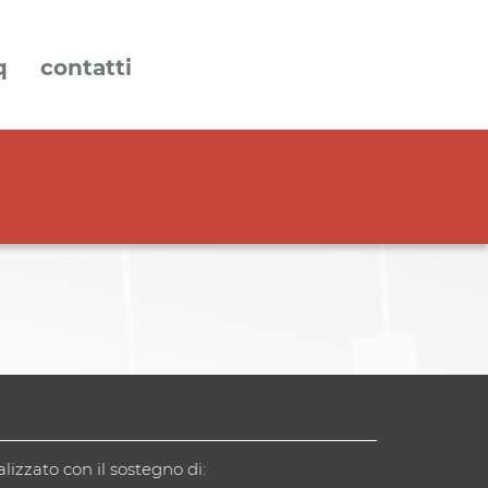
q
contatti
alizzato con il sostegno di: