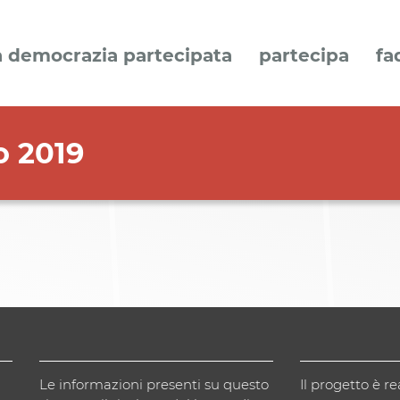
a democrazia partecipata
partecipa
fa
o 2019
Le informazioni presenti su questo
Il progetto è re