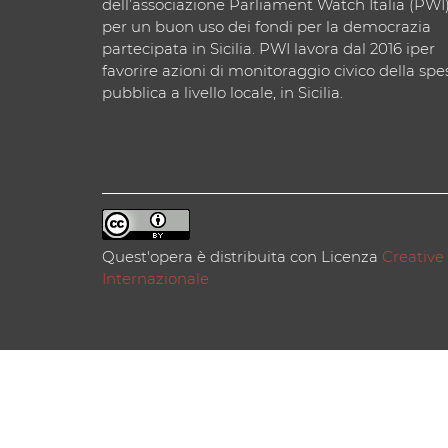
dell’associazione Parliament Watch Italia (PWI
per un buon uso dei fondi per la democrazia
partecipata in Sicilia. PWI lavora dal 2016 iper
favorire azioni di monitoraggio civico della spe
pubblica a livello locale, in Sicilia.
Quest'opera è distribuita con Licenza
Creative
Internazionale