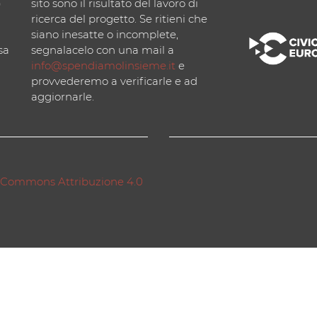
)
sito sono il risultato del lavoro di
ricerca del progetto. Se ritieni che
siano inesatte o incomplete,
sa
segnalacelo con una mail a
info@spendiamolinsieme.it
e
provvederemo a verificarle e ad
aggiornarle.
 Commons Attribuzione 4.0