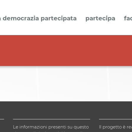
a democrazia partecipata
partecipa
fa
Le informazioni presenti su questo
Il progetto è re