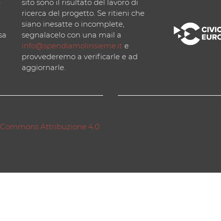
)
sito sono il risultato del lavoro di
ricerca del progetto. Se ritieni che
siano inesatte o incomplete,
sa
segnalacelo con una mail a
info@spendiamolinsieme.it
e
provvederemo a verificarle e ad
aggiornarle.
 Commons Attribuzione 4.0