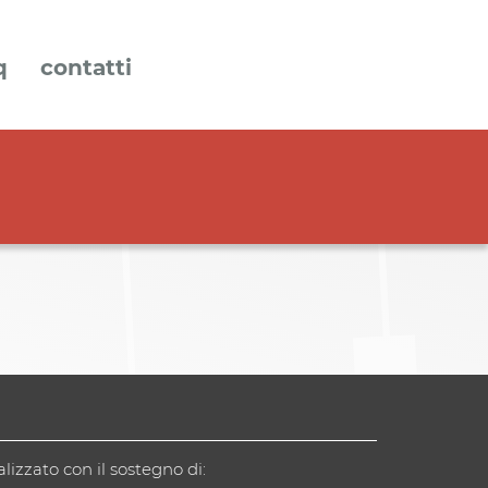
q
contatti
alizzato con il sostegno di: