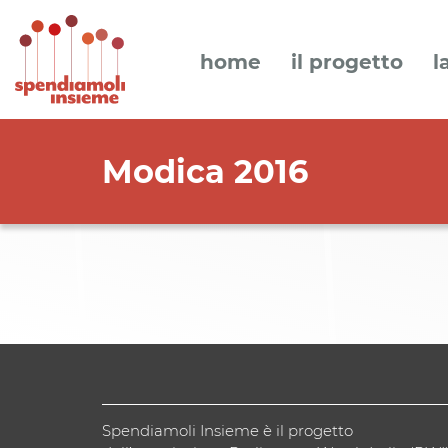
home
il progetto
l
Modica 2016
Spendiamoli Insieme è il progetto