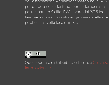
dell’associazione Parliament Watch Italia (PWI
per un buon uso dei fondi per la democrazia
partecipata in Sicilia. PWI lavora dal 2016 iper
favorire azioni di monitoraggio civico della spe
pubblica a livello locale, in Sicilia.
Quest'opera è distribuita con Licenza
Creative
Internazionale