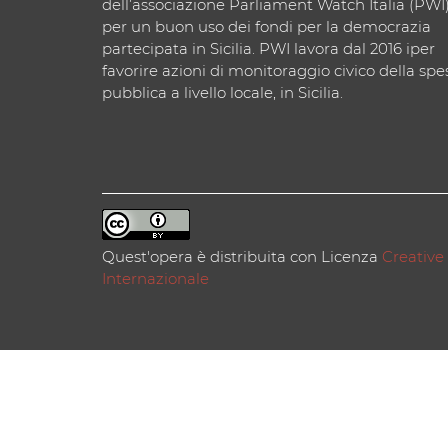
dell’associazione Parliament Watch Italia (PWI
per un buon uso dei fondi per la democrazia
partecipata in Sicilia. PWI lavora dal 2016 iper
favorire azioni di monitoraggio civico della spe
pubblica a livello locale, in Sicilia.
Quest'opera è distribuita con Licenza
Creative
Internazionale