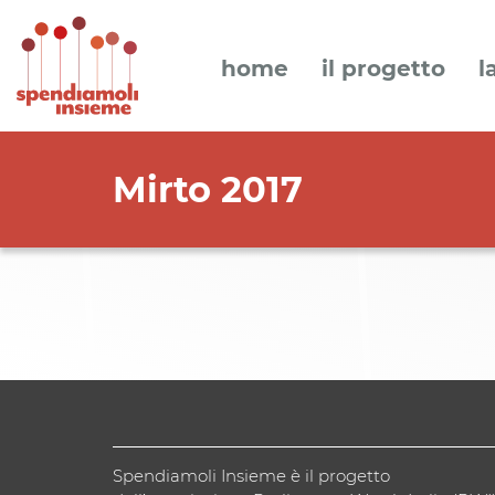
home
il progetto
l
Mirto 2017
Spendiamoli Insieme è il progetto