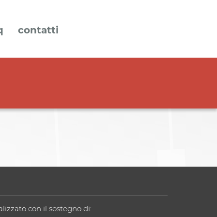
q
contatti
alizzato con il sostegno di: