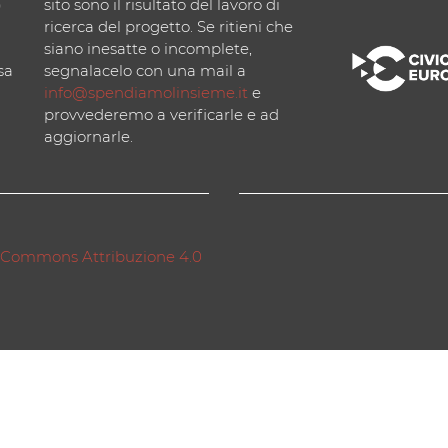
)
sito sono il risultato del lavoro di
ricerca del progetto. Se ritieni che
siano inesatte o incomplete,
sa
segnalacelo con una mail a
info@spendiamolinsieme.it
e
provvederemo a verificarle e ad
aggiornarle.
 Commons Attribuzione 4.0