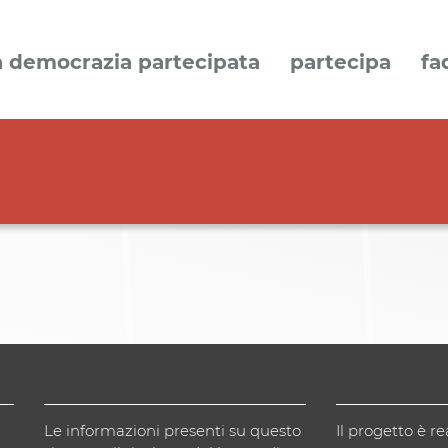
a democrazia partecipata
partecipa
fa
Le informazioni presenti su questo
Il progetto è re