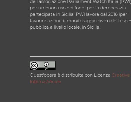
dell’associazione Parliament Watch Italia (PWI
per un buon uso dei fondi per la democrazia
partecipata in Sicilia. PWI lavora dal 2016 iper
favorire azioni di monitoraggio civico della spe
pubblica a livello locale, in Sicilia.
Quest'opera è distribuita con Licenza
Creative
Internazionale