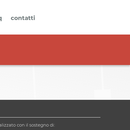
q
contatti
alizzato con il sostegno di: