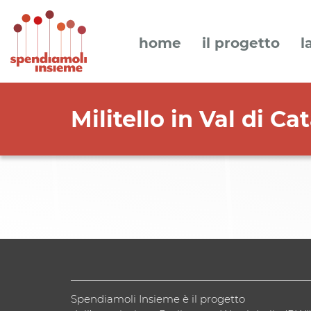
home
il progetto
l
Militello in Val di C
Spendiamoli Insieme è il progetto