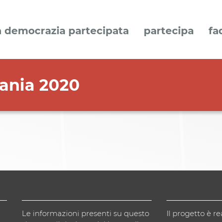
a democrazia partecipata
partecipa
fa
atania 2020
Le informazioni presenti su questo
Il progetto è re