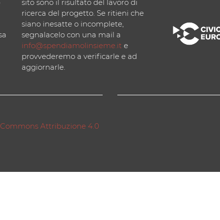
)
sito sono il risultato del lavoro di
ricerca del progetto. Se ritieni che
siano inesatte o incomplete,
sa
segnalacelo con una mail a
info@spendiamolinsieme.it
e
provvederemo a verificarle e ad
aggiornarle.
 Commons Attribuzione 4.0