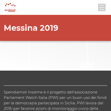
Messina 2019
Spendiamoli Insieme è il progetto dell’associazione
Parliament Watch Italia (PWI) per un buon uso dei fondi
per la democrazia partecipata in Sicilia. PWI lavora dal
2016 iper favorire azioni di monitoraggio civico della