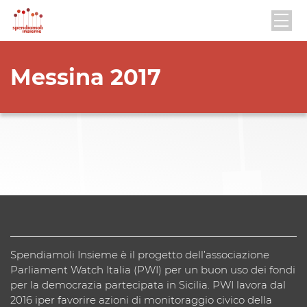
Messina 2017
Spendiamoli Insieme è il progetto dell’associazione
Parliament Watch Italia (PWI) per un buon uso dei fondi
per la democrazia partecipata in Sicilia. PWI lavora dal
2016 iper favorire azioni di monitoraggio civico della