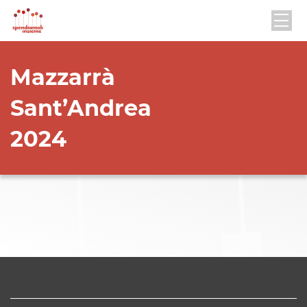
Mazzarrà
Sant’Andrea
2024