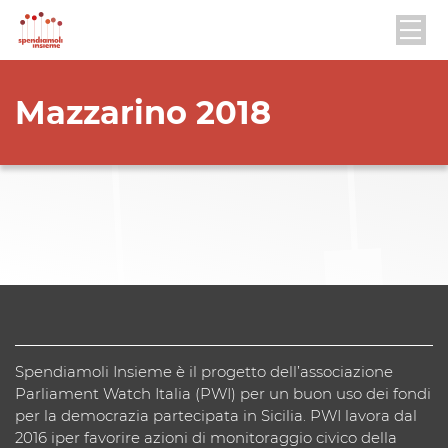
Mazzarino 2018
Spendiamoli Insieme è il progetto dell’associazione
Parliament Watch Italia (PWI) per un buon uso dei fondi
per la democrazia partecipata in Sicilia. PWI lavora dal
2016 iper favorire azioni di monitoraggio civico della