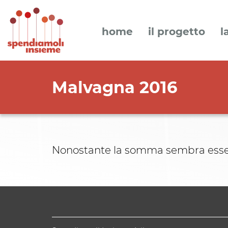
home
il progetto
l
Malvagna 2016
Nonostante la somma sembra essere 