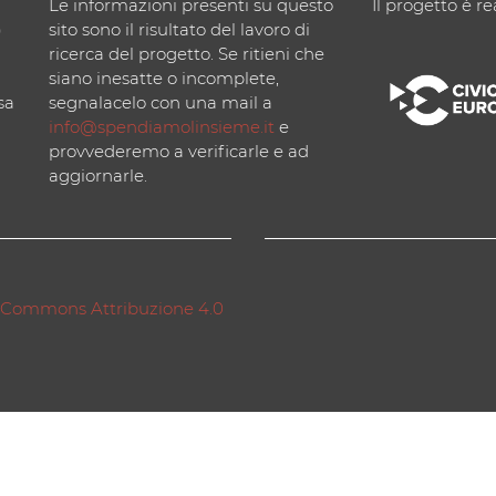
Le informazioni presenti su questo
Il progetto è re
)
sito sono il risultato del lavoro di
ricerca del progetto. Se ritieni che
siano inesatte o incomplete,
sa
segnalacelo con una mail a
info@spendiamolinsieme.it
e
provvederemo a verificarle e ad
aggiornarle.
 Commons Attribuzione 4.0