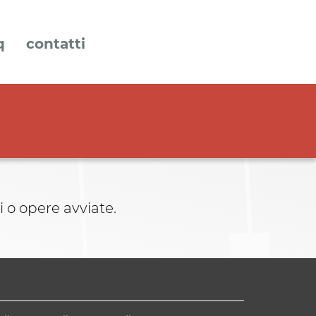
q
contatti
 o opere avviate.