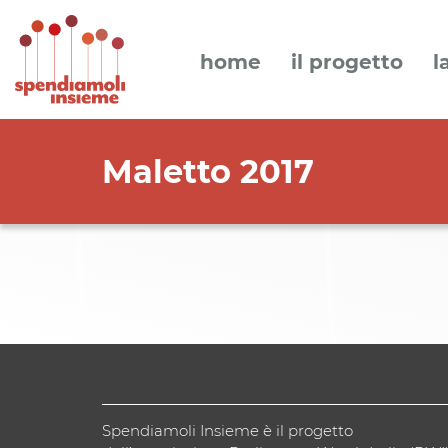
home
il progetto
l
Maletto 2017
Spendiamoli Insieme è il progetto