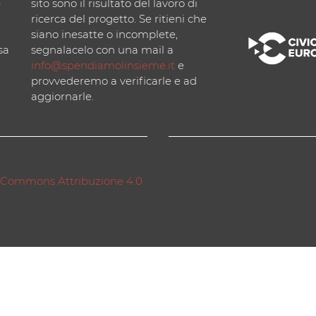
)
sito sono il risultato del lavoro di
ricerca del progetto. Se ritieni che
siano inesatte o incomplete,
sa
segnalacelo con una mail a
info@spendiamolinsieme.it
e
provvederemo a verificarle e ad
aggiornarle.
 Commons Attribuzione 4.0