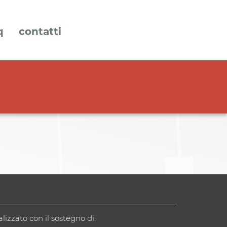
q
contatti
alizzato con il sostegno di: