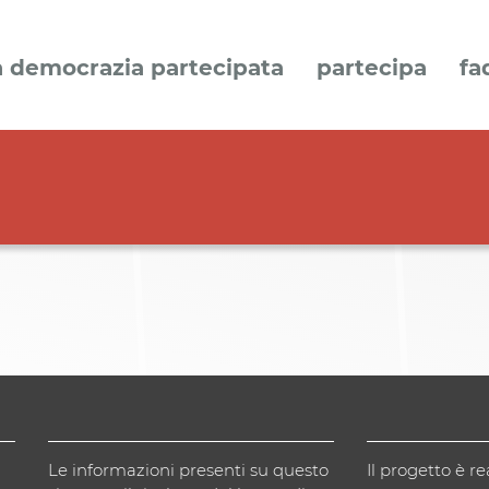
a democrazia partecipata
partecipa
fa
Le informazioni presenti su questo
Il progetto è re