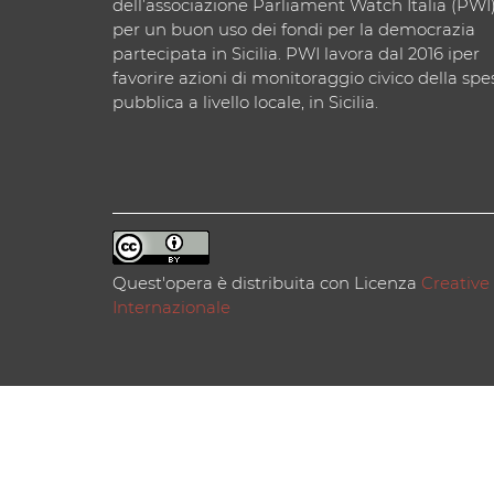
dell’associazione Parliament Watch Italia (PWI
per un buon uso dei fondi per la democrazia
partecipata in Sicilia. PWI lavora dal 2016 iper
favorire azioni di monitoraggio civico della spe
pubblica a livello locale, in Sicilia.
Quest'opera è distribuita con Licenza
Creative
Internazionale