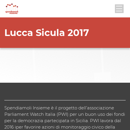
Lucca Sicula 2017
Spendiamoli Insieme è il progetto dell’associazione
Parliament Watch Italia (PWI) per un buon uso dei fondi
per la democrazia partecipata in Sicilia. PWI lavora dal
2016 iper favorire azioni di monitoraggio civico della