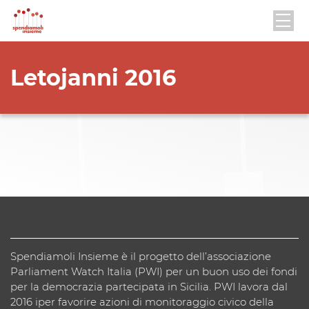
Letojanni 2016
Spendiamoli Insieme è il progetto dell’associazione
Parliament Watch Italia (PWI) per un buon uso dei fondi
per la democrazia partecipata in Sicilia. PWI lavora dal
2016 iper favorire azioni di monitoraggio civico della