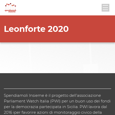
Leonforte 2020
Spendiamoli Insieme è il progetto dell’associazione
Parliament Watch Italia (PWI) per un buon uso dei fondi
per la democrazia partecipata in Sicilia. PWI lavora dal
2016 iper favorire azioni di monitoraggio civico della