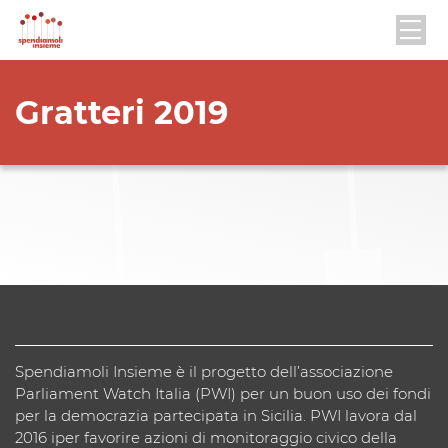
Gratteri 2019
Spendiamoli Insieme è il progetto dell’associazione
Parliament Watch Italia (PWI) per un buon uso dei fondi
per la democrazia partecipata in Sicilia. PWI lavora dal
2016 iper favorire azioni di monitoraggio civico della