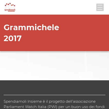
Grammichele
2017
Spendiamoli Insieme è il progetto dell’associazione
Parliament Watch Italia (PWI) per un buon uso dei fondi