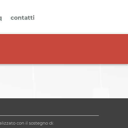
q
contatti
alizzato con il sostegno di: