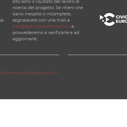
)
sito sono il risultato del lavoro di
ricerca del progetto. Se ritieni che
siano inesatte o incomplete,
sa
segnalacelo con una mail a
info@spendiamolinsieme.it
e
provvederemo a verificarle e ad
aggiornarle.
 Commons Attribuzione 4.0