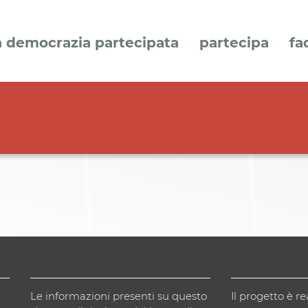
a democrazia partecipata
partecipa
fa
Le informazioni presenti su questo
Il progetto è re