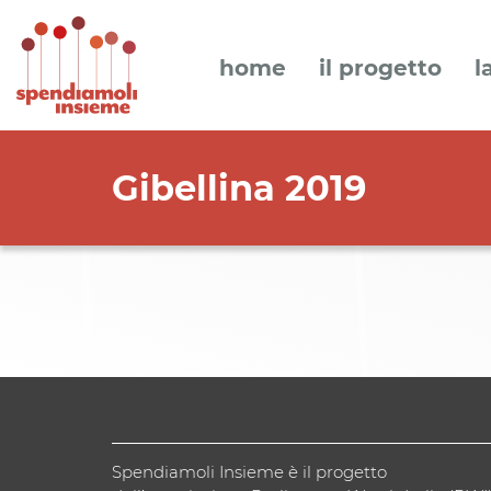
home
il progetto
l
Gibellina 2019
Spendiamoli Insieme è il progetto