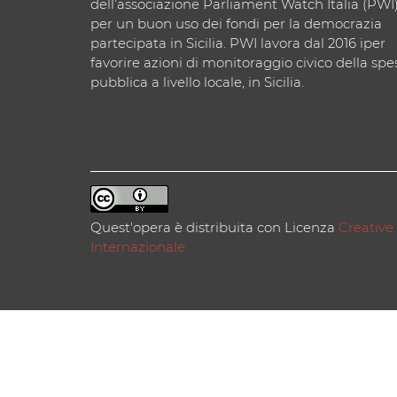
dell’associazione Parliament Watch Italia (PWI
per un buon uso dei fondi per la democrazia
partecipata in Sicilia. PWI lavora dal 2016 iper
favorire azioni di monitoraggio civico della spe
pubblica a livello locale, in Sicilia.
Quest'opera è distribuita con Licenza
Creative
Internazionale