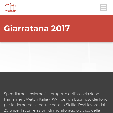
Giarratana 2017
Spendiamoli Insieme è il progetto dell’associazione
Parliament Watch Italia (PWI) per un buon uso dei fondi
per la democrazia partecipata in Sicilia. PWI lavora dal
2016 iper favorire azioni di monitoraggio civico della