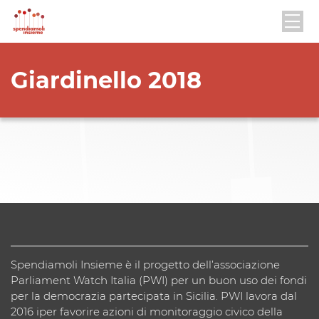
Giardinello 2018
Spendiamoli Insieme è il progetto dell’associazione
Parliament Watch Italia (PWI) per un buon uso dei fondi
per la democrazia partecipata in Sicilia. PWI lavora dal
2016 iper favorire azioni di monitoraggio civico della