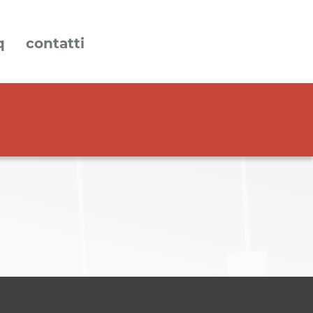
q
contatti