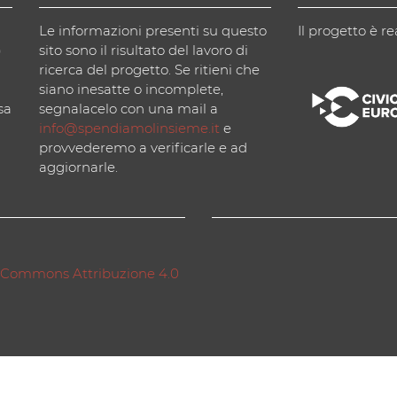
Le informazioni presenti su questo
Il progetto è re
)
sito sono il risultato del lavoro di
ricerca del progetto. Se ritieni che
siano inesatte o incomplete,
sa
segnalacelo con una mail a
info@spendiamolinsieme.it
e
provvederemo a verificarle e ad
aggiornarle.
 Commons Attribuzione 4.0