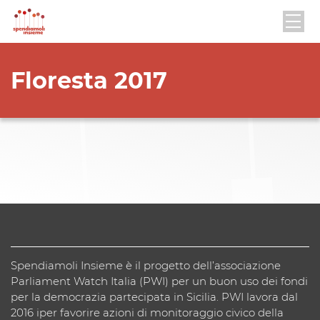
Floresta 2017
Spendiamoli Insieme è il progetto dell’associazione
Parliament Watch Italia (PWI) per un buon uso dei fondi
per la democrazia partecipata in Sicilia. PWI lavora dal
2016 iper favorire azioni di monitoraggio civico della