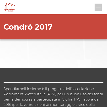
Condrò 2017
Spendiamoli Insieme è il progetto dell’associazione
Parliament Watch Italia (PWI) per un buon uso dei fondi
per la democrazia partecipata in Sicilia. PWI lavora dal
2016 iper favorire azioni di monitoraggio civico della