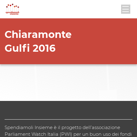
Chiaramonte
Gulfi 2016
Spendiamoli Insieme è il progetto dell’associazione
Parliament Watch Italia (PWI) per un buon uso dei fondi