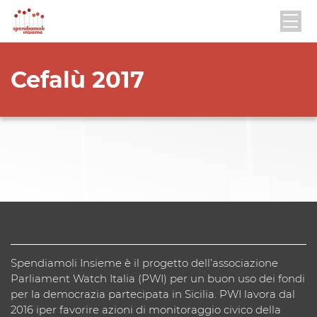
Cefalù 2017
Spendiamoli Insieme è il progetto dell’associazione
Parliament Watch Italia (PWI) per un buon uso dei fondi
per la democrazia partecipata in Sicilia. PWI lavora dal
2016 iper favorire azioni di monitoraggio civico della