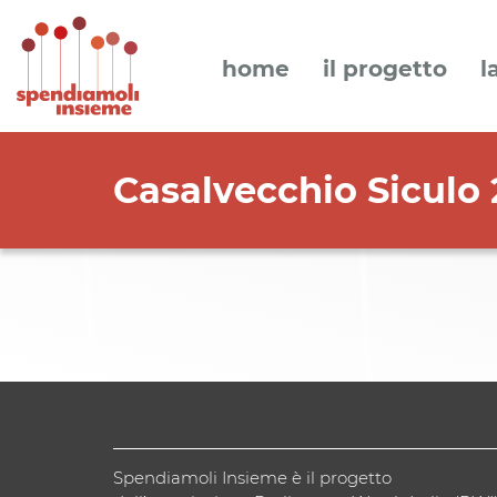
home
il progetto
l
Casalvecchio Siculo 
Spendiamoli Insieme è il progetto