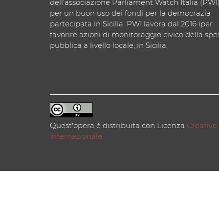
dell’associazione Parliament Watch Italia (PWI
per un buon uso dei fondi per la democrazia
partecipata in Sicilia. PWI lavora dal 2016 iper
favorire azioni di monitoraggio civico della spe
pubblica a livello locale, in Sicilia.
Quest'opera è distribuita con Licenza
Creative
Internazionale