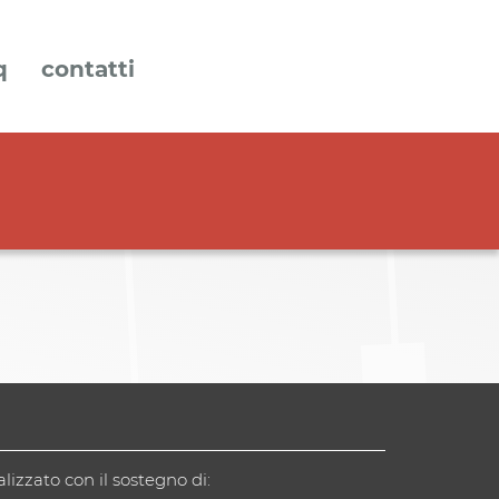
q
contatti
alizzato con il sostegno di: