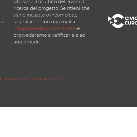
)
sito sono il risultato del lavoro di
ricerca del progetto. Se ritieni che
siano inesatte o incomplete,
sa
segnalacelo con una mail a
info@spendiamolinsieme.it
e
provvederemo a verificarle e ad
aggiornarle.
 Commons Attribuzione 4.0