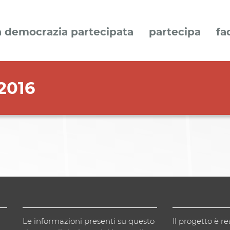
a democrazia partecipata
partecipa
fa
2016
Le informazioni presenti su questo
Il progetto è re