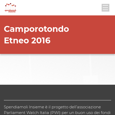
Camporotondo
Etneo 2016
Spendiamoli Insieme è il progetto dell’associazione
Parliament Watch Italia (PWI) per un buon uso dei fondi