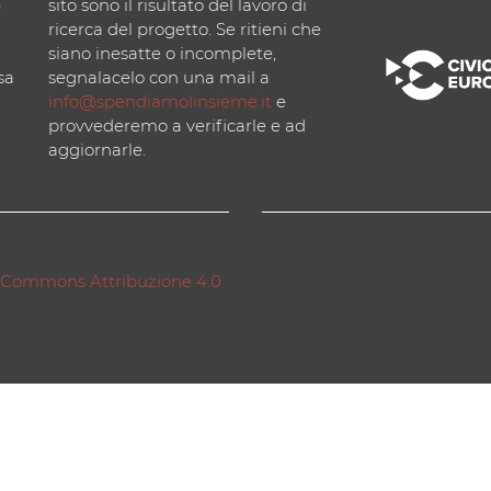
)
sito sono il risultato del lavoro di
ricerca del progetto. Se ritieni che
siano inesatte o incomplete,
sa
segnalacelo con una mail a
info@spendiamolinsieme.it
e
provvederemo a verificarle e ad
aggiornarle.
 Commons Attribuzione 4.0