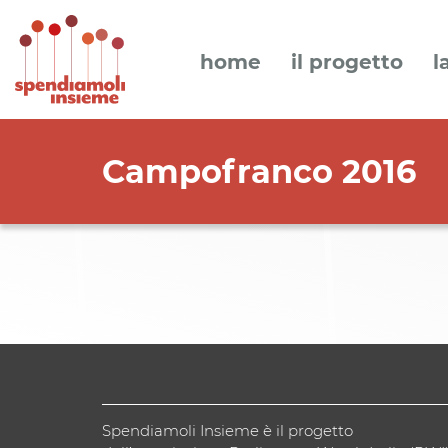
home
il progetto
l
Campofranco 2016
Spendiamoli Insieme è il progetto