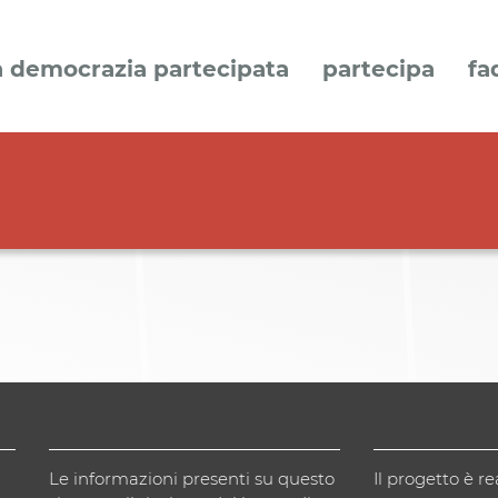
a democrazia partecipata
partecipa
fa
Le informazioni presenti su questo
Il progetto è re