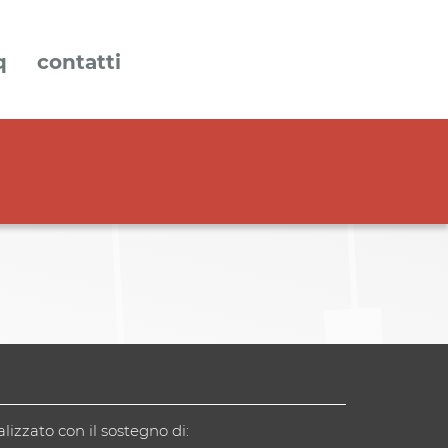
q
contatti
alizzato con il sostegno di: