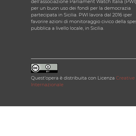
dell’associazione Parliament Watch Italia (PWI
per un buon uso dei fondi per la democrazia
partecipata in Sicilia. PWI lavora dal 2016 iper
favorire azioni di monitoraggio civico della spe
pubblica a livello locale, in Sicilia.
Quest'opera è distribuita con Licenza
Creative
Internazionale