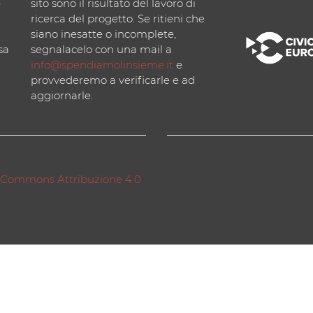
)
sito sono il risultato del lavoro di
ricerca del progetto. Se ritieni che
siano inesatte o incomplete,
sa
segnalacelo con una mail a
info@spendiamolinsieme.it
e
provvederemo a verificarle e ad
aggiornarle.
 Commons Attribuzione 4.0