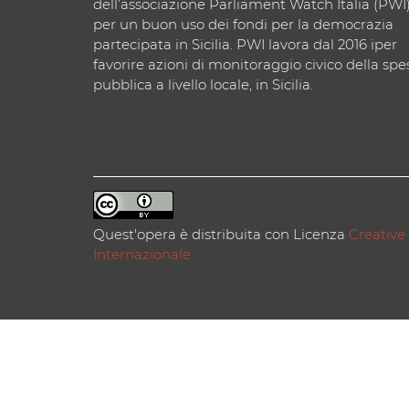
dell’associazione Parliament Watch Italia (PWI
per un buon uso dei fondi per la democrazia
partecipata in Sicilia. PWI lavora dal 2016 iper
favorire azioni di monitoraggio civico della spe
pubblica a livello locale, in Sicilia.
Quest'opera è distribuita con Licenza
Creative
Internazionale