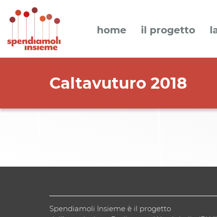
home
il progetto
l
Caltavuturo 2018
Spendiamoli Insieme è il progetto