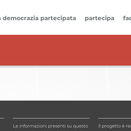
a democrazia partecipata
partecipa
fa
Le informazioni presenti su questo
Il progetto è re