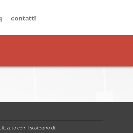
q
contatti
alizzato con il sostegno di: