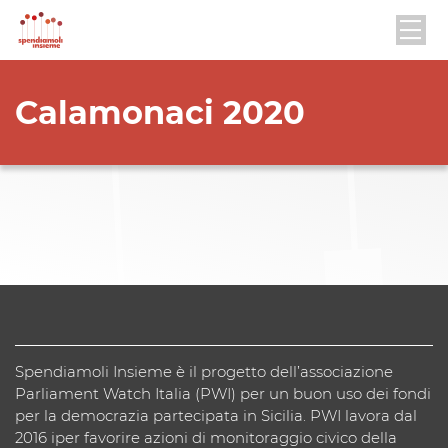
Calamonaci 2020
Spendiamoli Insieme è il progetto dell’associazione
Parliament Watch Italia (PWI) per un buon uso dei fondi
per la democrazia partecipata in Sicilia. PWI lavora dal
2016 iper favorire azioni di monitoraggio civico della